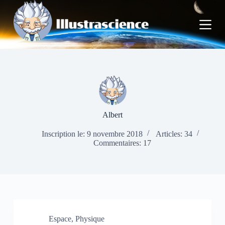
P
a
s
s
e
r
a
u
c
o
n
t
Albert
e
n
Inscription le: 9 novembre 2018
Articles: 34
u
Commentaires: 17
Espace
,
Physique