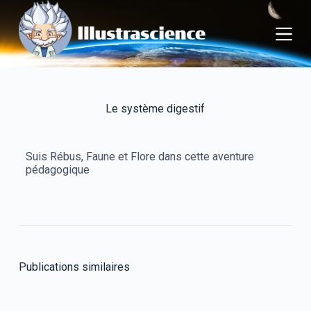
P
a
s
s
e
r
a
u
Le système digestif
c
o
n
Suis Rébus, Faune et Flore dans cette aventure
t
pédagogique
e
n
u
Publications similaires