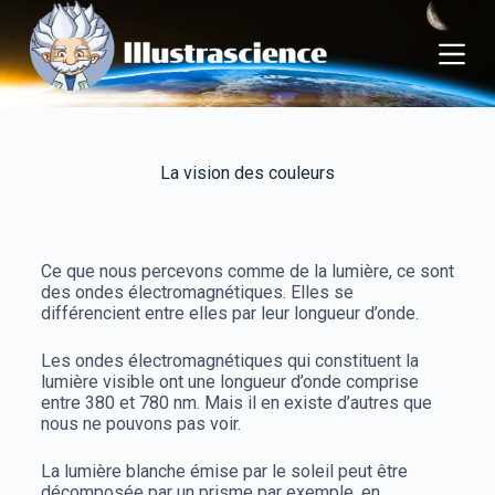
P
a
s
s
e
r
a
u
La vision des couleurs
c
o
n
t
Ce que nous percevons comme de la lumière, ce sont
e
des ondes électromagnétiques.
Elles se
n
différencient entre elles par leur longueur d’onde.
u
Les ondes électromagnétiques qui constituent la
lumière visible ont une longueur d’onde comprise
entre 380 et 780 nm. Mais il en existe d’autres que
nous ne pouvons pas voir.
La lumière blanche émise par le soleil peut être
décomposée par un prisme par exemple, en