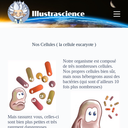
P
a
s
s
e
r
a
u
Nos Cellules ( la cellule eucaryote )
c
o
n
Notre organisme est composé
t
de très nombreuses cellules.
e
Nos propres cellules bien sûr,
n
mais nous hébergeons aussi des
u
bactéries (qui sont d’ailleurs 10
fois plus nombreuses)
Mais rassurez vous, celles-ci
sont bien plus petites et très
rarement dangereuses.